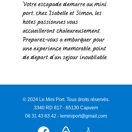
Votre escapade démarre au mini
port, chez Isabelle et Simon, les
hôtes passionnés vous
accueilleront chaleureusement.
Préparez-vous à embarquer pour
une expérience mémorable, point
de départ d'un séjour inoubliable.
© 2024 Le Mini Port. Tous droits réservés.
3340 RD 817 - 65130 Capvern
06 31 43 63 42 - leminiport@gmail.com